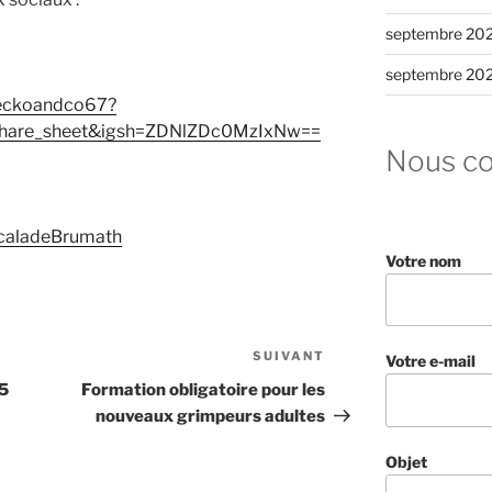
septembre 20
septembre 20
geckoandco67?
share_sheet&igsh=ZDNlZDc0MzIxNw==
Nous co
scaladeBrumath
Votre nom
SUIVANT
Article
Votre e-mail
suivant
25
Formation obligatoire pour les
nouveaux grimpeurs adultes
Objet