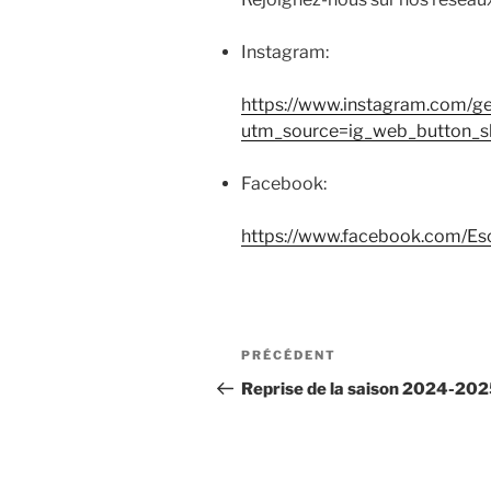
Instagram:
https://www.instagram.com/
utm_source=ig_web_button_
Facebook:
https://www.facebook.com/E
Navigation
Article
PRÉCÉDENT
de
précédent
Reprise de la saison 2024-20
l’article