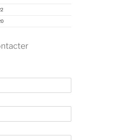
22
20
ntacter