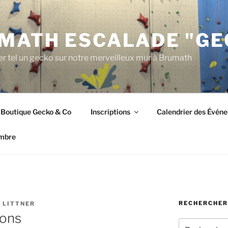
MATH ESCALADE "GE
r tel un gecko sur notre merveilleux mur à Brumath
Boutique Gecko & Co
Inscriptions
Calendrier des Évén
mbre
RECHERCHER
 LITTNER
sons
Recherche