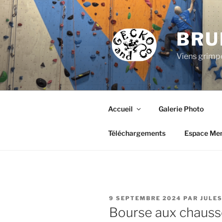
Aller
au
contenu
BRU
principal
Viens grimpe
Accueil
Galerie Photo
Téléchargements
Espace Me
PUBLIÉ
9 SEPTEMBRE 2024
PAR
JULES
LE
Bourse aux chaus