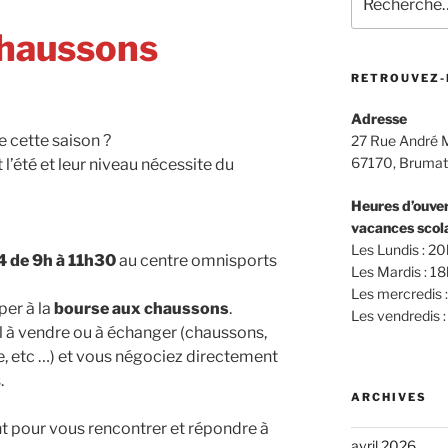
pour
:
chaussons
RETROUVEZ-
Adresse
e cette saison ?
27 Rue André 
67170, Bruma
l’été et leur niveau nécessite du
Heures d’ouver
vacances scola
Les Lundis : 2
 de 9h à 11h30
au centre omnisports
Les Mardis : 1
Les mercredis
per à la
bourse aux chaussons
.
Les vendredis
l à vendre ou à échanger (chaussons,
, etc …) et vous négociez directement
.
ARCHIVES
 pour vous rencontrer et répondre à
avril 2026