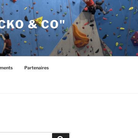
CKO & CO"
ements
Partenaires