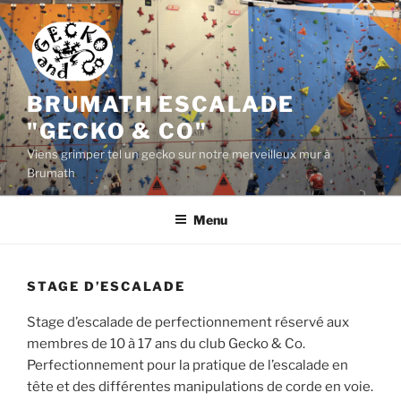
Aller
au
contenu
principal
BRUMATH ESCALADE
"GECKO & CO"
Viens grimper tel un gecko sur notre merveilleux mur à
Brumath
Menu
STAGE D’ESCALADE
Stage d’escalade de perfectionnement réservé aux
membres de 10 à 17 ans du club Gecko & Co.
Perfectionnement pour la pratique de l’escalade en
tête et des différentes manipulations de corde en voie.