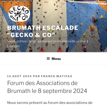
Aller
au
contenu
principal
BRUMATH ESCALADE
"GECKO & CO"
Viens grimper tel un gecko sur notre merveilleux mur à
Brumath
Menu
PUBLIÉ
12 AOÛT 2024
PAR
FRANCK MATIFAS
LE
Forum des Associations de
Brumath le 8 septembre 2024
Nous serons présent au forum des associations de