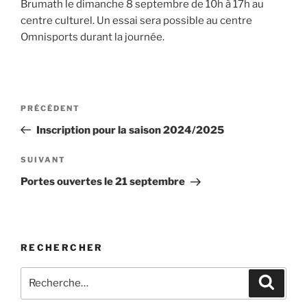
Brumath le dimanche 8 septembre de 10h à 17h au
centre culturel. Un essai sera possible au centre
Omnisports durant la journée.
Navigation
Article
PRÉCÉDENT
de
précédent
Inscription pour la saison 2024/2025
l’article
Article
SUIVANT
suivant
Portes ouvertes le 21 septembre
RECHERCHER
Recherche
Recher
pour