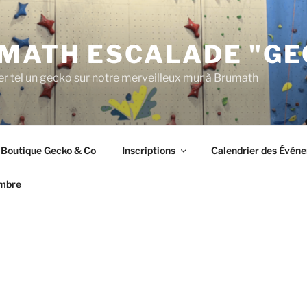
MATH ESCALADE "GE
r tel un gecko sur notre merveilleux mur à Brumath
Boutique Gecko & Co
Inscriptions
Calendrier des Évén
mbre