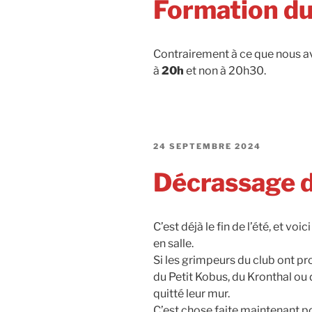
Formation du 
Contrairement à ce que nous 
à
20h
et non à 20h30.
PUBLIÉ
24 SEPTEMBRE 2024
LE
Décrassage d
C’est déjà le fin de l’été, et v
en salle.
Si les grimpeurs du club ont pro
du Petit Kobus, du Kronthal ou 
quitté leur mur.
C’est chose faite maintenant 