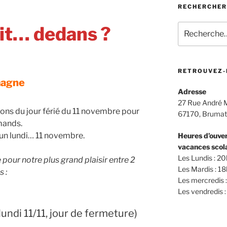
RECHERCHER
Recherche
ait… dedans ?
pour
:
RETROUVEZ-
magne
Adresse
27 Rue André 
tons du jour férié du 11 novembre pour
67170, Bruma
emands.
un lundi… 11 novembre.
Heures d’ouver
vacances scola
Les Lundis : 2
pour notre plus grand plaisir entre 2
Les Mardis : 1
 :
Les mercredis
Les vendredis
lundi 11/11, jour de fermeture)