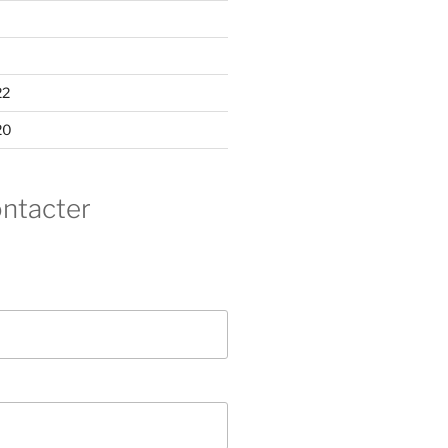
22
20
ntacter