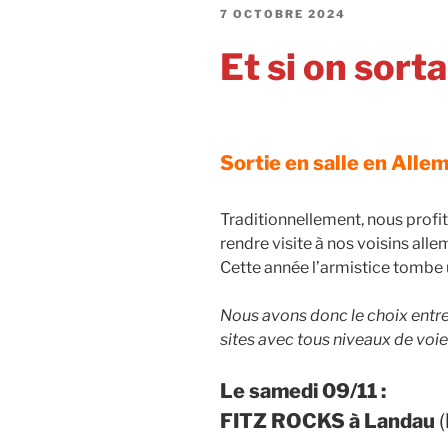
PUBLIÉ
7 OCTOBRE 2024
LE
Et si on sort
Sortie en salle en Alle
Traditionnellement, nous profi
rendre visite à nos voisins all
Cette année l’armistice tombe 
Nous avons donc le choix entre 
sites avec tous niveaux de voies
Le samedi 09/11 :
FITZ ROCKS à Landau
(