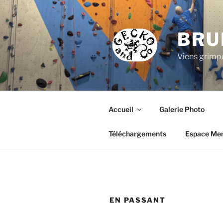
Aller
au
contenu
BRU
principal
Viens grimpe
Accueil
Galerie Photo
Téléchargements
Espace Me
EN PASSANT